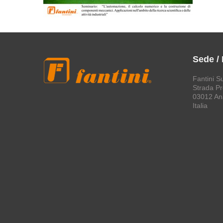
Sede /
Fantini S
Strada Pro
03012 An
Italia