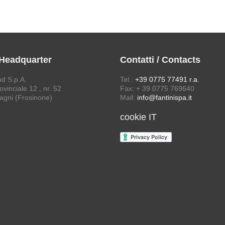
 Headquarter
Contatti / Contacts
ud S.p.A.
Tel.:
+39 0775 77491 r.a.
vinciale 12 , nr. 52
Fax: + 39 0775 769640
agni (Frosinone)
Mail:
info@fantinispa.it
cookie IT