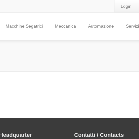
Login
Macchine Segatrici
Meccanica
Automazione
Servizi
 Headquarter
Contatti / Contacts