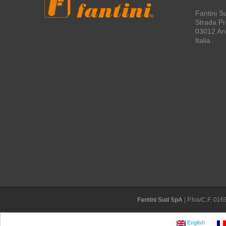
Fantini S
Strada Pro
03012 An
Italia
Fantini Sud SpA
| P.Iva/C.F. 0
English