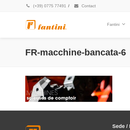
(+39) 0775 77491
/
Contact
Fantini
FR-macchine-bancata-6
Sede /