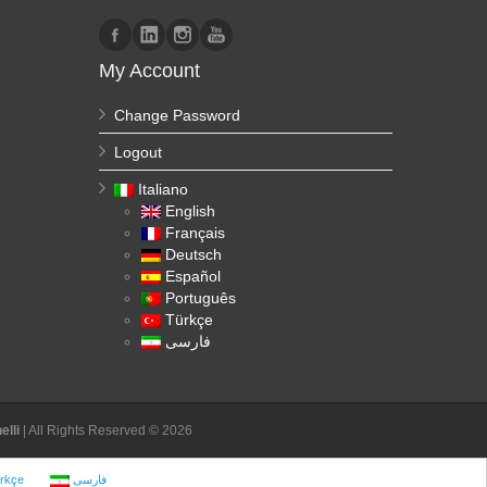
My Account
Change Password
Logout
Italiano
English
Français
Deutsch
Español
Português
Türkçe
فارسی
lli
| All Rights Reserved © 2026
rkçe
فارسی