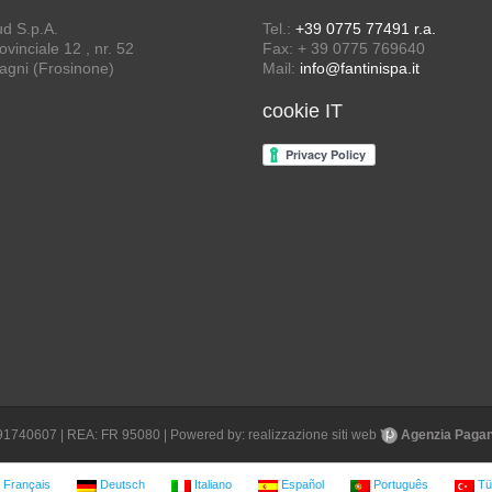
ud S.p.A.
Tel.:
+39 0775 77491 r.a.
vinciale 12 , nr. 52
Fax: + 39 0775 769640
agni (Frosinone)
Mail:
info@fantinispa.it
cookie IT
1691740607 | REA: FR 95080 | Powered by:
realizzazione siti web
Agenzia Pagane
Français
Deutsch
Italiano
Español
Português
Tü