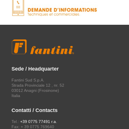
Sede / Headquarter
Fantini Sud S.p.A.
Strada Provinciale 12 , nr. 52
03012 Anagni (Frosinone)
Italia
Contatti / Contacts
Tel.:
+39 0775 77491 r.a.
Fax: + 39 0775 769640