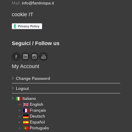
Mail:
info@fantinispa.it
cookie IT
Seguici / Follow us
My Account
Change Password
Logout
Italiano
English
Français
Deutsch
Español
Português