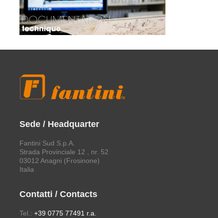
Sede / Headquarter
Fantini Sud S.p.A.
Strada Provinciale 12 , nr. 52
03012 Anagni (Frosinone)
Italia
Contatti / Contacts
Tel.:
+39 0775 77491 r.a.