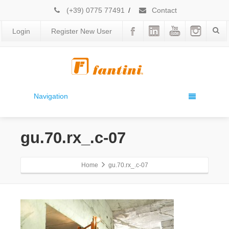
(+39) 0775 77491
/
Contact
Login
Register New User
Navigation
gu.70.rx_.c-07
Home
gu.70.rx_.c-07