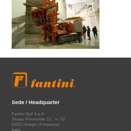
Sede / Headquarter
Fantini Sud S.p.A.
Strada Provinciale 12 , nr. 52
03012 Anagni (Frosinone)
Italia