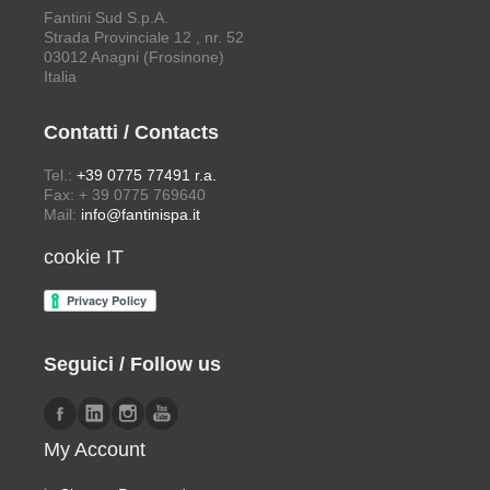
Fantini Sud S.p.A.
Strada Provinciale 12 , nr. 52
03012 Anagni (Frosinone)
Italia
Contatti / Contacts
Tel.:
+39 0775 77491 r.a.
Fax: + 39 0775 769640
Mail:
info@fantinispa.it
cookie IT
Seguici / Follow us
My Account