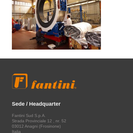
Sede / Headquarter
Fantini Sud S.p.A.
Strada Provinciale 12 , nr. 52
03012 Anagni (Frosinone)
Italia