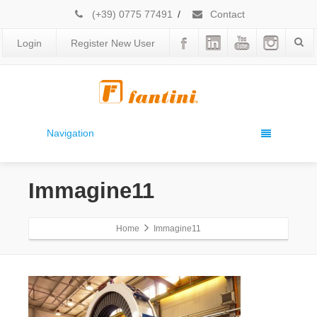
(+39) 0775 77491
/
Contact
Login
Register New User
Navigation
Immagine11
Home
Immagine11