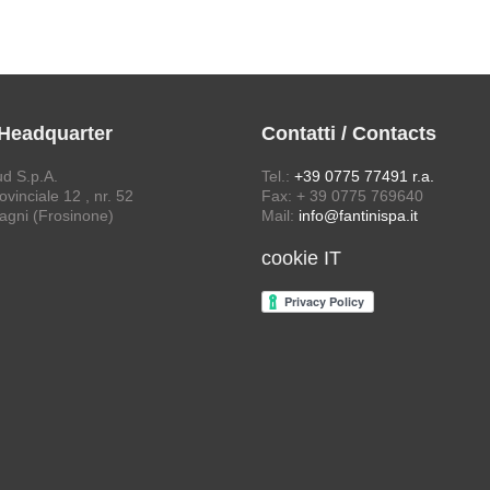
 Headquarter
Contatti / Contacts
ud S.p.A.
Tel.:
+39 0775 77491 r.a.
vinciale 12 , nr. 52
Fax: + 39 0775 769640
agni (Frosinone)
Mail:
info@fantinispa.it
cookie IT