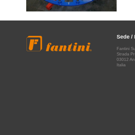
Sede /
Fantini S
Strada Pro
03012 An
Italia