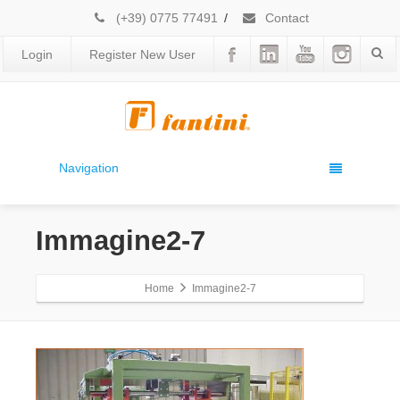
(+39) 0775 77491
/
Contact
Login
Register New User
Navigation
Immagine2-7
Home
Immagine2-7