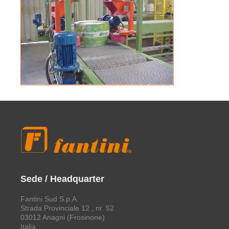
Sede / Headquarter
Fantini Sud S.p.A.
Strada Provinciale 12 , nr. 52
03012 Anagni (Frosinone)
Italia