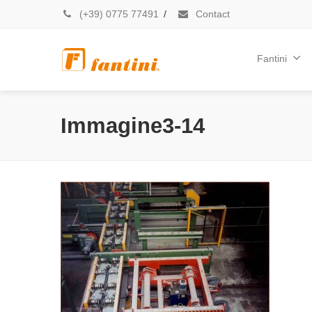
(+39) 0775 77491
/
Contact
Fantini
Immagine3-14