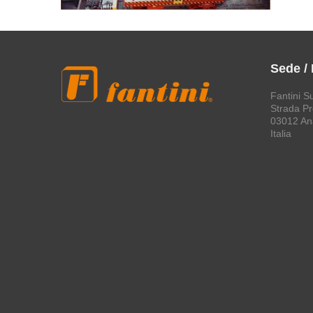
Sede /
Fantini S
Strada Pro
03012 An
Italia