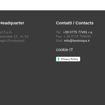
 Headquarter
Contatti / Contacts
ud S.p.A.
Tel.:
+39 0775 77491 r.a.
vinciale 12 , nr. 52
Fax: + 39 0775 769640
agni (Frosinone)
Mail:
info@fantinispa.it
cookie IT