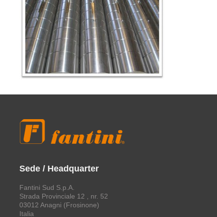
Sede / Headquarter
Fantini Sud S.p.A.
Strada Provinciale 12 , nr. 52
03012 Anagni (Frosinone)
Italia