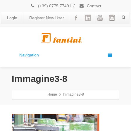
(+39) 0775 77491
/
Contact
Login
Register New User
Navigation
Immagine3-8
Home
Immagine3-8