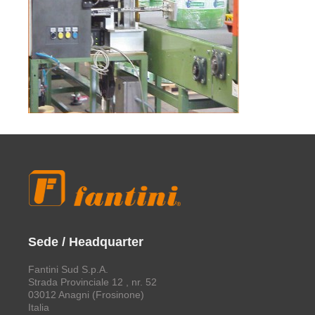
Sede / Headquarter
Fantini Sud S.p.A.
Strada Provinciale 12 , nr. 52
03012 Anagni (Frosinone)
Italia