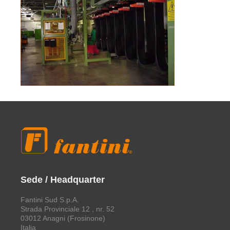
Sede / Headquarter
Fantini Sud S.p.A.
Strada Provinciale 12 , nr. 52
03012 Anagni (Frosinone)
Italia