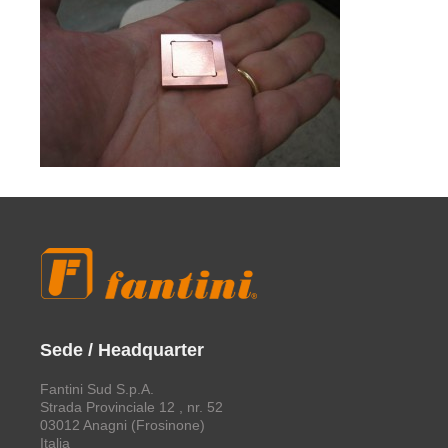
Sede / Headquarter
Fantini Sud S.p.A.
Strada Provinciale 12 , nr. 52
03012 Anagni (Frosinone)
Italia