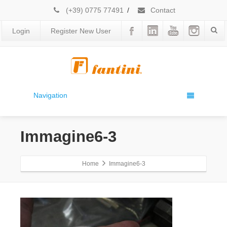
(+39) 0775 77491
/
Contact
Login
Register New User
Navigation
Immagine6-3
Home
Immagine6-3