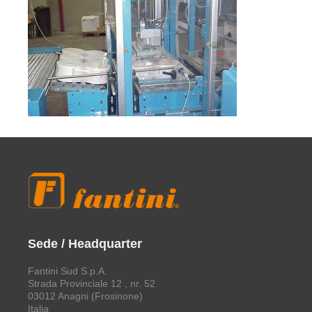
Sede / Headquarter
Fantini Sud S.p.A.
Strada Provinciale 12 , nr. 52
03012 Anagni (Frosinone)
Italia