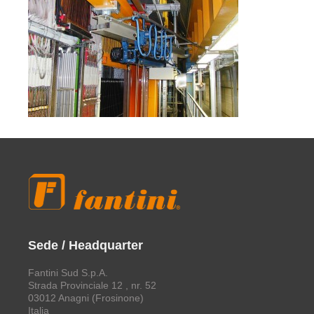
Sede / Headquarter
Fantini Sud S.p.A.
Strada Provinciale 12 , nr. 52
03012 Anagni (Frosinone)
Italia