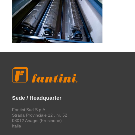
Sede / Headquarter
Fantini Sud S.p.A.
Strada Provinciale 12 , nr. 52
03012 Anagni (Frosinone)
Italia