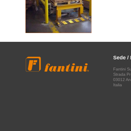
Sede /
Fantini S
Strada Pro
03012 An
Italia