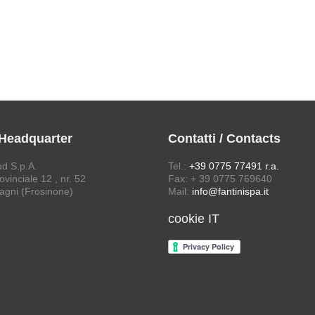
 Headquarter
Contatti / Contacts
ud S.p.A.
Tel.:
+39 0775 77491 r.a.
vinciale 12 , nr. 52
Fax: + 39 0775 769640
agni (Frosinone)
Mail:
info@fantinispa.it
cookie IT