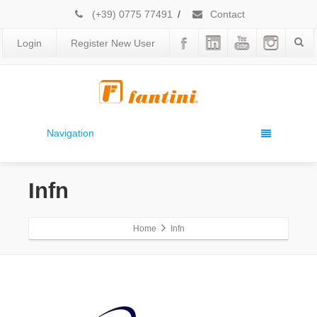
(+39) 0775 77491
/
Contact
Login
Register New User
Navigation
Infn
Home
Infn