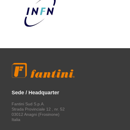
Sede / Headquarter
Fantini Sud S.p.A.
Strada Provinciale 12 , nr. 52
03012 Anagni (Frosinone)
Italia