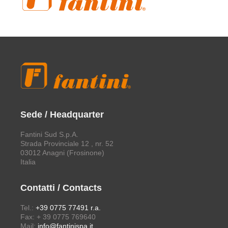
Sede / Headquarter
Fantini Sud S.p.A.
Strada Provinciale 12 , nr. 52
03012 Anagni (Frosinone)
Italia
Contatti / Contacts
Tel.:
+39 0775 77491 r.a.
Fax: + 39 0775 769640
Mail:
info@fantinispa.it