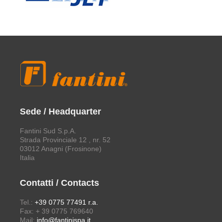
Sede / Headquarter
Fantini Sud S.p.A.
Strada Provinciale 12 , nr. 52
03012 Anagni (Frosinone)
Italia
Contatti / Contacts
Tel.:
+39 0775 77491 r.a.
Fax: + 39 0775 769640
Mail:
info@fantinispa.it