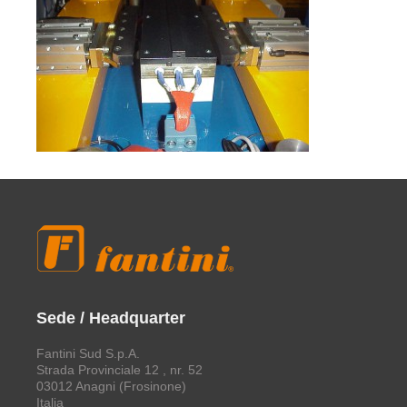
Sede / Headquarter
Fantini Sud S.p.A.
Strada Provinciale 12 , nr. 52
03012 Anagni (Frosinone)
Italia