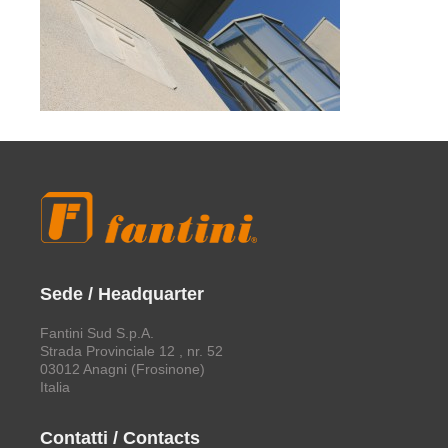
Sede / Headquarter
Fantini Sud S.p.A.
Strada Provinciale 12 , nr. 52
03012 Anagni (Frosinone)
Italia
Contatti / Contacts