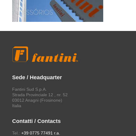
Sede / Headquarter
Fantini Sud S.p.A.
Strada Provinciale 12 , nr. 52
03012 Anagni (Frosinone)
Italia
Contatti / Contacts
Tel.:
+39 0775 77491 r.a.