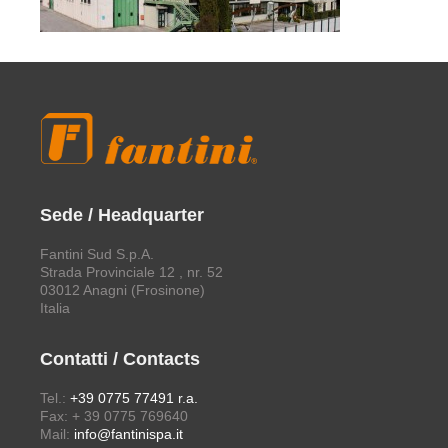
Sede / Headquarter
Fantini Sud S.p.A.
Strada Provinciale 12 , nr. 52
03012 Anagni (Frosinone)
Italia
Contatti / Contacts
Tel.:
+39 0775 77491 r.a.
Fax: + 39 0775 769640
Mail:
info@fantinispa.it