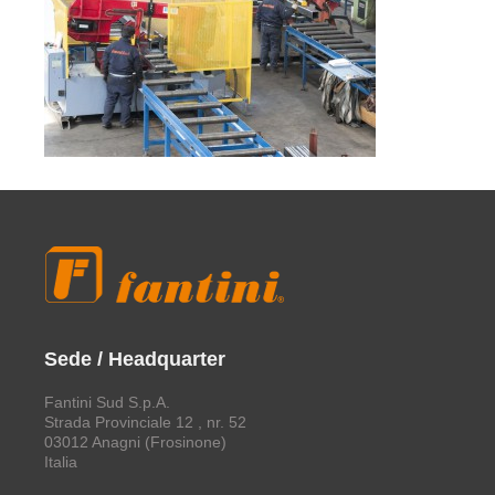
Sede / Headquarter
Fantini Sud S.p.A.
Strada Provinciale 12 , nr. 52
03012 Anagni (Frosinone)
Italia