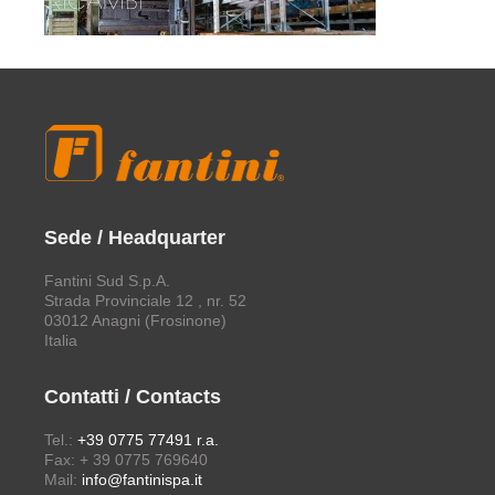
Sede / Headquarter
Fantini Sud S.p.A.
Strada Provinciale 12 , nr. 52
03012 Anagni (Frosinone)
Italia
Contatti / Contacts
Tel.:
+39 0775 77491 r.a.
Fax: + 39 0775 769640
Mail:
info@fantinispa.it