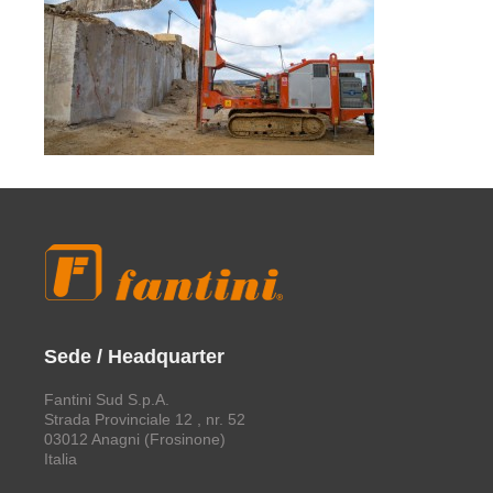
Sede / Headquarter
Fantini Sud S.p.A.
Strada Provinciale 12 , nr. 52
03012 Anagni (Frosinone)
Italia