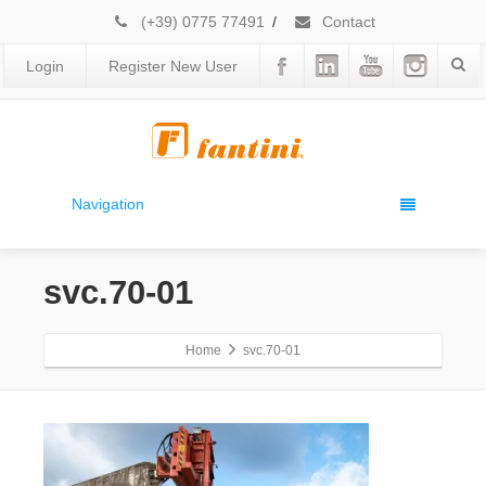
(+39) 0775 77491
/
Contact
Login
Register New User
Navigation
svc.70-01
Home
svc.70-01