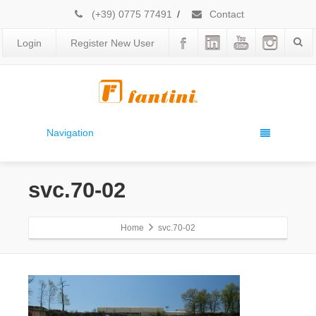
(+39) 0775 77491
/
Contact
Login
Register New User
Navigation
svc.70-02
Home
svc.70-02