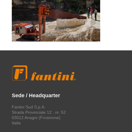
Sede / Headquarter
Fantini Sud S.p.A.
Strada Provinciale 12 , nr. 52
03012 Anagni (Frosinone)
Italia