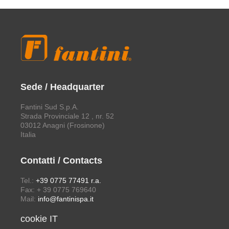
Sede / Headquarter
Fantini Sud S.p.A.
Strada Provinciale 12 , nr. 52
03012 Anagni (Frosinone)
Italia
Contatti / Contacts
Tel.:
+39 0775 77491 r.a.
Fax: + 39 0775 769640
Mail:
info@fantinispa.it
cookie IT