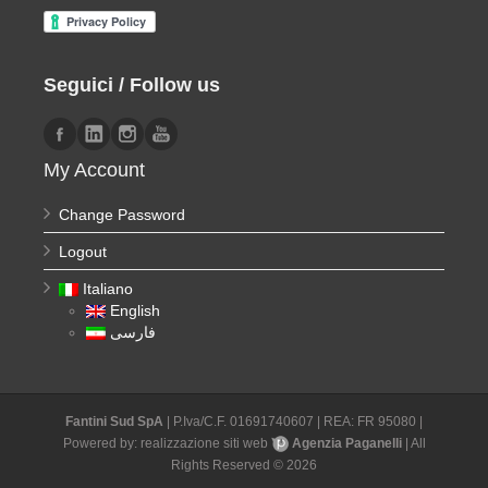
Seguici / Follow us
My Account
Change Password
Logout
Italiano
English
فارسی
Fantini Sud SpA
| P.Iva/C.F. 01691740607 | REA: FR 95080 |
Powered by:
realizzazione siti web
Agenzia Paganelli
| All
Rights Reserved © 2026