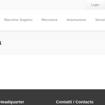
Login
Macchine Segatrici
Meccanica
Automazione
Servizi
a
 Headquarter
Contatti / Contacts