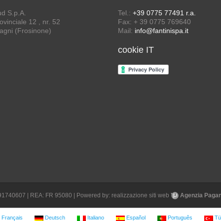
ud S.p.A.
Tel.:
+39 0775 77491 r.a.
vinciale 12 , nr. 52
Fax: + 39 0775 769640
agni (Frosinone)
Mail:
info@fantinispa.it
cookie IT
1691740607 | REA: FR 95080 | Powered by:
realizzazione siti web
Agenzia Pagane
Français
Deutsch
Italiano
Español
Português
Tü