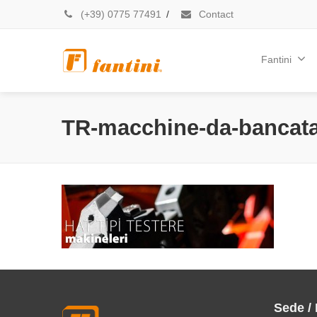
(+39) 0775 77491
/
Contact
Fantini
TR-macchine-da-bancat
Sede /