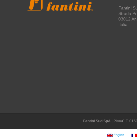
Fantini S
Strada Pro
03012 An
Italia
Fantini Sud SpA
| P.Iva/C.F. 0
English