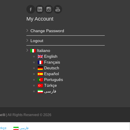
My Account
Change Password
Logout
Italiano
English
Français
Deutsch
Español
Português
Türkçe
فارسی
lli
| All Rights Reserved © 2026
rkçe
فارسی