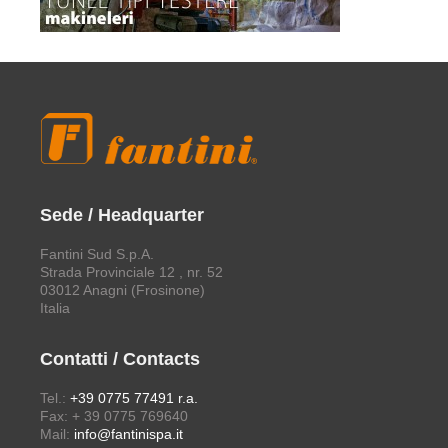
Sede / Headquarter
Fantini Sud S.p.A.
Strada Provinciale 12 , nr. 52
03012 Anagni (Frosinone)
Italia
Contatti / Contacts
Tel.:
+39 0775 77491 r.a.
Fax: + 39 0775 769640
Mail:
info@fantinispa.it