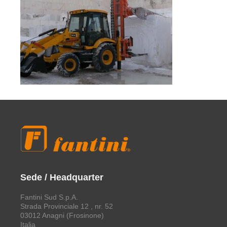
Sede / Headquarter
Fantini Sud S.p.A.
Strada Provinciale 12 , nr. 52
03012 Anagni (Frosinone)
Italia