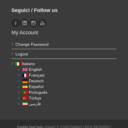
Seguici / Follow us
My Account
Change Password
Logout
Italiano
English
Français
Deutsch
Español
Português
Türkçe
فارسی
Fantini Sud SpA
| P.Iva/C.F. 01691740607 | REA: FR 95080 |