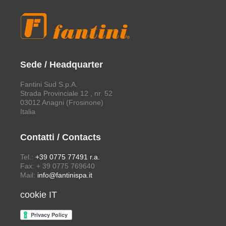
Sede / Headquarter
Fantini Sud S.p.A.
Strada Provinciale 12 , nr. 52
03012 Anagni (Frosinone)
Italia
Contatti / Contacts
Tel.:
+39 0775 77491 r.a.
Fax: + 39 0775 769640
Mail:
info@fantinispa.it
cookie IT